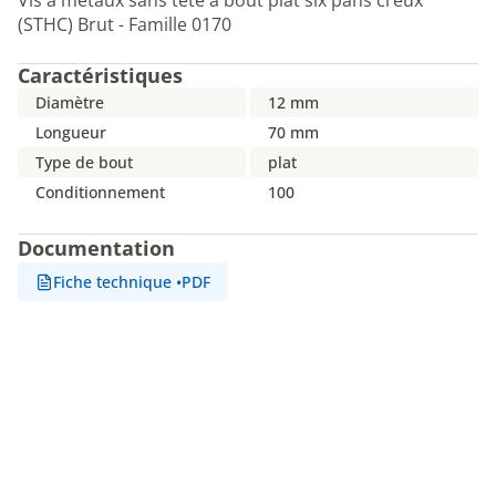
Vis à métaux sans tête à bout plat six pans creux
(STHC) Brut - Famille 0170
Caractéristiques
Diamètre
12 mm
Longueur
70 mm
Type de bout
plat
Conditionnement
100
Documentation
Fiche technique
•
PDF