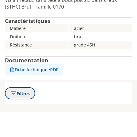
Vis à métaux sans tête à bout plat six pans creux
(STHC) Brut - Famille 0170
Caractéristiques
Matière
acier
Finition
brut
Résistance
grade 45H
Documentation
Fiche technique
•
PDF
Filtres