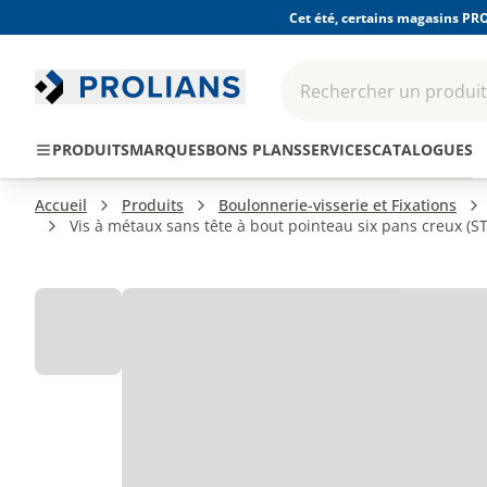
Cet été, certains magasins PRO
Rechercher un produit,
EPI - Protection
Outillage
Consomma
PRODUITS
MARQUES
BONS PLANS
SERVICES
CATALOGUES
individuelle
Accueil
Produits
Boulonnerie-visserie et Fixations
Vis à métaux sans tête à bout pointeau six pans creux (S