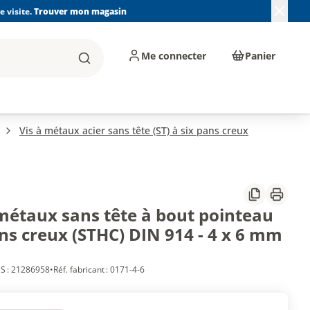
 visite.
Trouver mon magasin
Me connecter
Panier
Rechercher
, machines et
Plomberie, Sanitaire,
Équipements de
ents d'atelier
Chauffage, Climatisation
chantier
et Pompage
Vis à métaux acier sans tête (ST) à six pans creux
Partager
Imprim
 métaux sans tête à bout pointeau
ns creux (STHC) DIN 914 - 4 x 6 mm
S : 21286958
•
Réf. fabricant : 0171-4-6