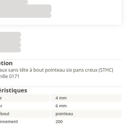
ption
aux sans tête à bout pointeau six pans creux (STHC)
mille 0171
éristiques
e
4 mm
r
6 mm
 bout
pointeau
onnement
200