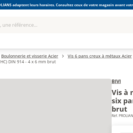
LIANS adaptent leurs horaires. Consultez ceux de votre magasin avant votre
 une référence...
Boulonnerie-visserie et
Soudage
bles
Quincaillerie
Fixations
équipem
Boulonnerie et visserie Acier
Vis 6 pans creux à métaux Acier
THC) DIN 914 - 4 x 6 mm brut
BIVI
Vis à
six pa
brut
Réf. PROLIAN