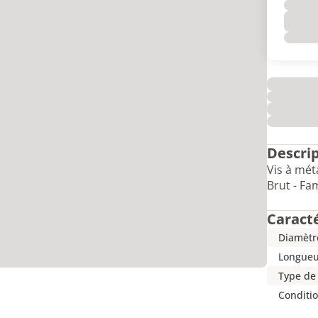
Descri
Vis à mét
Brut - Fa
Caract
Diamètr
Longueu
Type de
Conditi