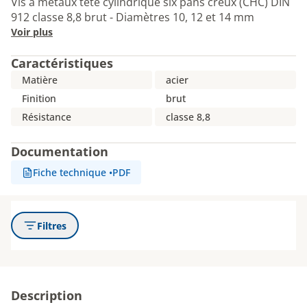
Vis à métaux tête cylindrique six pans creux (CHC) DIN
912 classe 8,8 brut - Diamètres 10, 12 et 14 mm
Voir plus
Caractéristiques
Matière
acier
Finition
brut
Résistance
classe 8,8
Documentation
Fiche technique
•
PDF
Filtres
Description