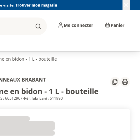
 visite.
Trouver mon magasin
Me connecter
Panier
Rechercher
, machines et
Plomberie, Sanitaire,
Équipements de
ents d'atelier
Chauffage, Climatisation
chantier
et Pompage
e en bidon - 1 L - bouteille
NNEAUX BRABANT
Partager
Imprim
e en bidon - 1 L - bouteille
S : 66512967
•
Réf. fabricant : 611990