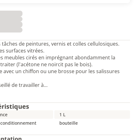
s tâches de peintures, vernis et colles cellulosiques.
es surfaces vitrées.
es meubles cirés en imprégnant abondamment la
traiter (l'acétone ne noircit pas le bois).
e avec un chiffon ou une brosse pour les salissures
seillé de travailler à…
éristiques
nce
1 L
 conditionnement
bouteille
ntation