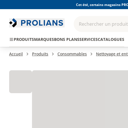
Cet été, certains magasins PRO
Rechercher un produit,
EPI - Protection
Outillage
Consomma
PRODUITS
MARQUES
BONS PLANS
SERVICES
CATALOGUES
individuelle
Accueil
Produits
Consommables
Nettoyage et ent