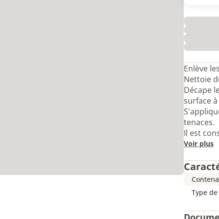
Enlève le
Nettoie d
Décape l
surface à 
S'appliqu
tenaces.
Il est con
Voir plus
Caract
Contena
Type de
Docume