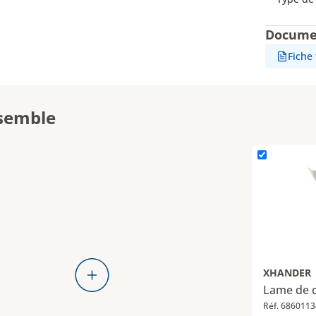
Docume
Fiche
semble
outé
L'élément Lam
XHANDER
Lame de c
Réf. 6860113