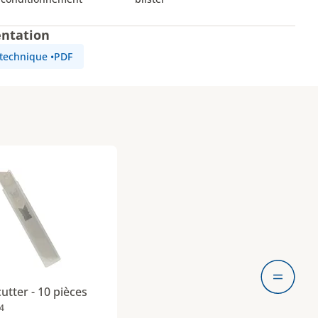
ntation
 technique
•
PDF
e de cutter - 10 pièces est ajouté
utter - 10 pièces
4