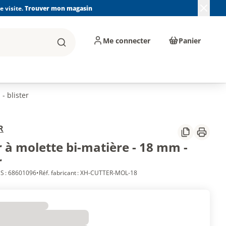
 visite.
Trouver mon magasin
Me connecter
Panier
Rechercher
, machines et
Plomberie, Sanitaire,
Équipements de
ents d'atelier
Chauffage, Climatisation
chantier
et Pompage
- blister
R
Partager
Imprim
 à molette bi-matière - 18 mm -
r
S : 68601096
•
Réf. fabricant : XH-CUTTER-MOL-18