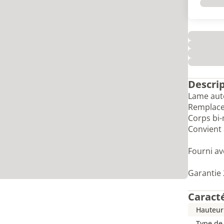
Descri
Lame auto
Remplace
Corps bi-
Convient 
Fourni av
Garantie 
Caract
Hauteur
Type de