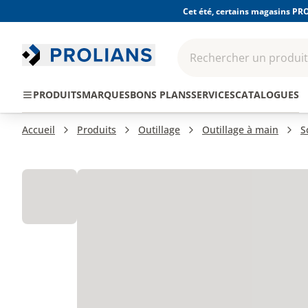
Cet été, certains magasins PRO
Rechercher un produit,
EPI - Protection
Outillage
Consomma
PRODUITS
MARQUES
BONS PLANS
SERVICES
CATALOGUES
individuelle
Accueil
Produits
Outillage
Outillage à main
S