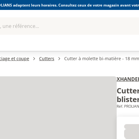
LIANS adaptent leurs horaires. Consultez ceux de votre magasin avant votre
 une référence...
Boulonnerie-visserie et
Soudage
bles
Quincaillerie
Fixations
équipem
ciage et coupe
Cutters
Cutter à molette bi-matière - 18 mm 
XHANDE
Cutter
bliste
Réf. PROLIAN