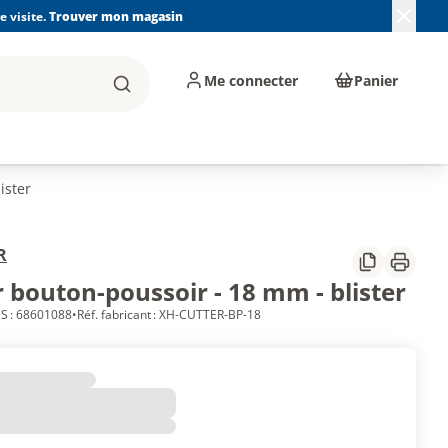
 visite.
Trouver mon magasin
Me connecter
Panier
Rechercher
, machines et
Plomberie, Sanitaire,
Équipements de
ents d'atelier
Chauffage, Climatisation
chantier
et Pompage
ister
R
Partager
Imprim
 bouton-poussoir - 18 mm - blister
S : 68601088
•
Réf. fabricant : XH-CUTTER-BP-18