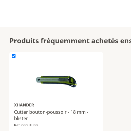
Produits fréquemment achetés en
L'élément Cutter bouton-poussoir - 18 mm - blister est ajouté
XHANDER
Cutter bouton-poussoir - 18 mm -
blister
Réf. 68601088