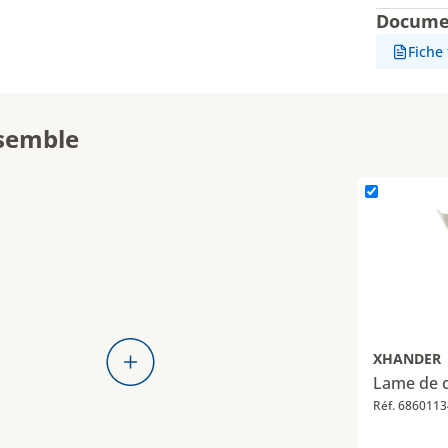
Docume
Fiche
semble
L'élément Lam
XHANDER
Lame de c
Réf. 6860113