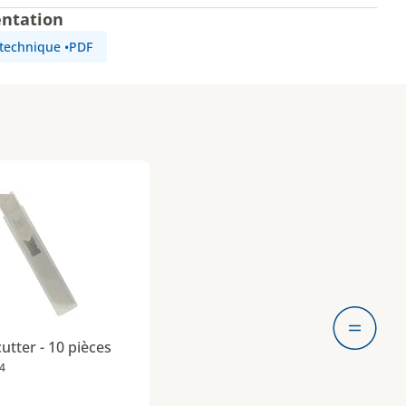
ntation
 technique
•
PDF
e de cutter - 10 pièces est ajouté
utter - 10 pièces
4