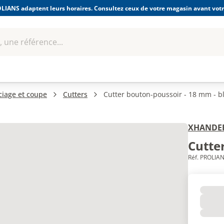
LIANS adaptent leurs horaires. Consultez ceux de votre magasin avant votre
 une référence...
Boulonnerie-visserie et
Soudage
bles
Quincaillerie
Fixations
équipem
ciage et coupe
Cutters
Cutter bouton-poussoir - 18 mm - bl
XHANDE
Cutter
Réf. PROLIAN