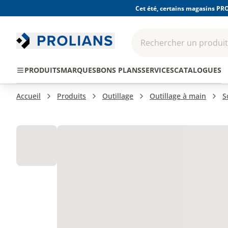
Cet été, certains magasins PRO
Rechercher un produit,
EPI - Protection
Outillage
Consomma
PRODUITS
MARQUES
BONS PLANS
SERVICES
CATALOGUES
individuelle
Accueil
Produits
Outillage
Outillage à main
S