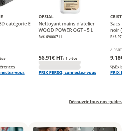
NE
OPSIAL
CRISTAL 
BD catégorie E
Nettoyant mains d'atelier
Sacs poub
WOOD POWER OGT - 5 L
noir (rou
Réf. 69000711
Réf. P702KK
À PARTIR DE
56,91€ HT
9,18€ H
ièce
/ 1 pièce
férences
Existe e
nnectez-vous
PRIX PERSO, connectez-vous
PRIX PERS
Découvrir tous nos guides