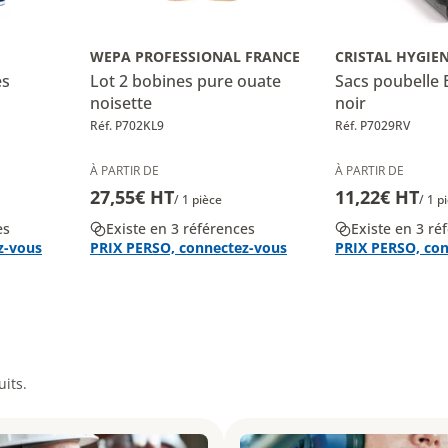
WEPA PROFESSIONAL FRANCE
CRISTAL HYGIE
es
Lot 2 bobines pure ouate
Sacs poubelle 
noisette
noir
Réf. P702KL9
Réf. P7029RV
À PARTIR DE
À PARTIR DE
27,55€ HT
11,22€ HT
/ 1 pièce
/ 1 p
es
Existe en 3 références
Existe en 3 ré
z-vous
PRIX PERSO, connectez-vous
PRIX PERSO, co
its.