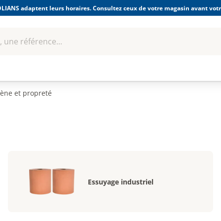
LIANS adaptent leurs horaires. Consultez ceux de votre magasin avant votre
 une référence...
Boulonnerie-visserie et
Soudage
bles
Quincaillerie
Fixations
équipem
ène et propreté
Essuyage industriel