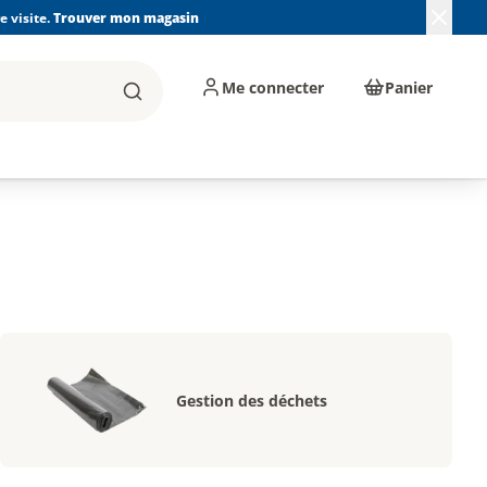
 visite.
Trouver mon magasin
Me connecter
Panier
Rechercher
, machines et
Plomberie, Sanitaire,
Équipements de
ents d'atelier
Chauffage, Climatisation
chantier
et Pompage
Gestion des déchets