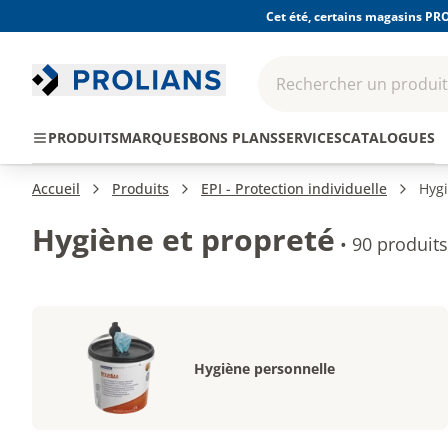
Cet été, certains magasins PRO
Rechercher un produit,
EPI - Protection
Outillage
Consomma
PRODUITS
MARQUES
BONS PLANS
SERVICES
CATALOGUES
individuelle
Accueil
Produits
EPI - Protection individuelle
Hygi
Hygiène et propreté
•
90 produits
Hygiène personnelle