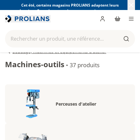
Cet été, certains magasins PROLIANS adaptent leurs
horaires. Consultez ceux de votre magasin avant votre
visite.
Trouver mon magasin
Me connecter
Panier
Men
Rechercher un produit, une référence...
Reche
Soudage, machines et équipements d'atelier
Machines-outils
•
37 produits
Perceuses d'atelier