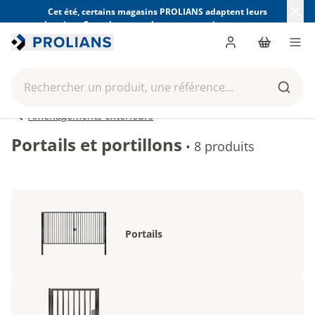
Cet été, certains magasins PROLIANS adaptent leurs
horaires. Consultez ceux de votre magasin avant votre
visite.
Trouver mon magasin
Me connecter
Panier
Men
Rechercher un produit, une référence...
Reche
Aménagements extérieurs
Portails et portillons
•
8 produits
Portails