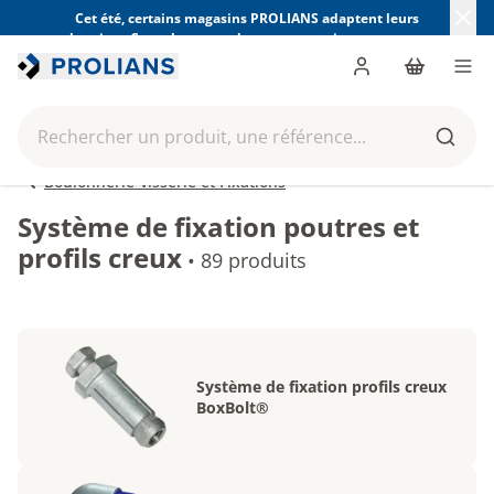
Cet été, certains magasins PROLIANS adaptent leurs
horaires. Consultez ceux de votre magasin avant votre
visite.
Trouver mon magasin
Me connecter
Panier
Men
Rechercher un produit, une référence...
Reche
Boulonnerie-visserie et Fixations
Système de fixation poutres et
profils creux
•
89 produits
Système de fixation profils creux
BoxBolt®