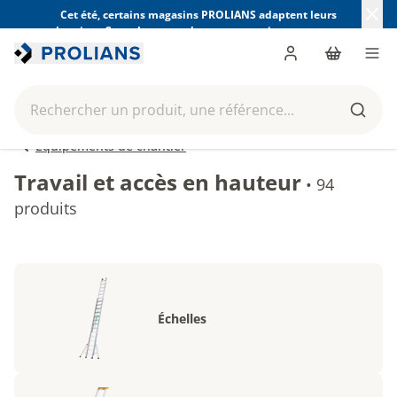
Cet été, certains magasins PROLIANS adaptent leurs
horaires. Consultez ceux de votre magasin avant votre
visite.
Trouver mon magasin
Me connecter
Panier
Men
Rechercher un produit, une référence...
Reche
Équipements de chantier
Travail et accès en hauteur
•
94
produits
Échelles