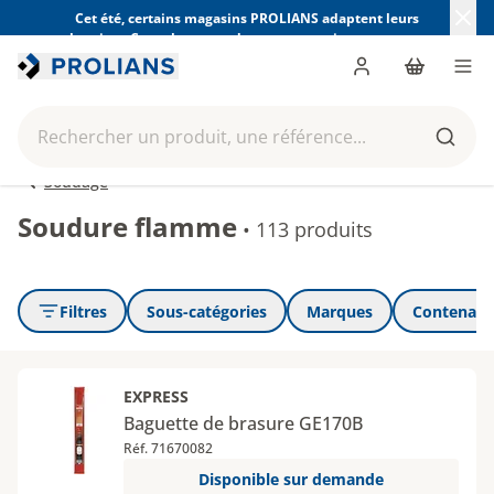
Cet été, certains magasins PROLIANS adaptent leurs
horaires. Consultez ceux de votre magasin avant votre
visite.
Trouver mon magasin
Me connecter
Panier
Men
Rechercher un produit, une référence...
Reche
Soudage
Soudure flamme
•
113 produits
Filtres
Sous-catégories
Marques
Contenanc
EXPRESS
Baguette de brasure GE170B
Réf. 71670082
Disponible sur demande